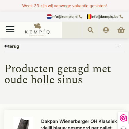
Week 33 zijn wij vanwege vakantie gesloten!
info@kempiq.nl
|
info@kempiq.be
|
Home
Tags
oude holle sinus
terug
Producten getagd met
oude holle sinus
Dakpan Wienerberger OH Klassiek
vieilli blauw gesmoord per pallet