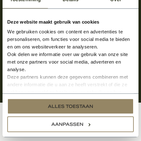
Meld je aan en ontvang het laatste nieuws
over onze kempische bouwstijl!
Deze website maakt gebruik van cookies
We gebruiken cookies om content en advertenties te
Aanmelden voor de nieuwsbrief
personaliseren, om functies voor social media te bieden
en om ons websiteverkeer te analyseren.
Ook delen we informatie over uw gebruik van onze site
met onze partners voor social media, adverteren en
analyse.
Deze partners kunnen deze gegevens combineren met
andere informatie die u aan ze heeft verstrekt of die ze
hebben verzameld op basis van uw gebruik van hun
services.
ALLES TOESTAAN
Klantenservice
AANPASSEN