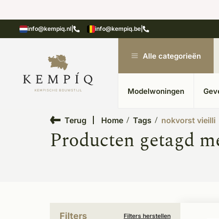
showroom in Kesteren
Unieke materialen in kempische
info@kempiq.nl
|
info@kempiq.be
|
Alle categorieën
Modelwoningen
Gev
Terug
Home
Tags
nokvorst vieilli
Producten getagd met
Filters
Filters herstellen