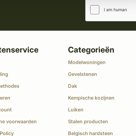
tenservice
Categorieën
t
Modelwoningen
ding
Gevelstenen
methodes
Dak
eren
Kempische kozijnen
count
Luiken
ne voorwaarden
Stalen producten
Policy
Belgisch hardsteen