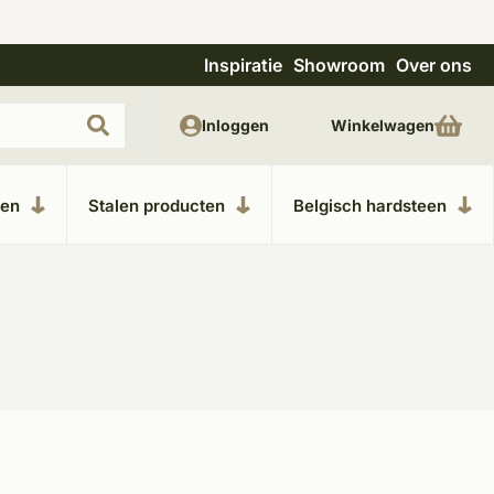
Inspiratie
Showroom
Over ons
Uitgebreide showroom in Kesteren
Unieke m
Inloggen
Winkelwagen
ken
Stalen producten
Belgisch hardsteen