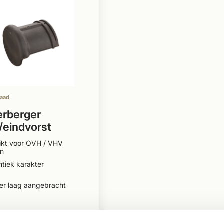
raad
rberger
/eindvorst
nd vieilli blauw
ikt voor OVH / VHV
ineerd
n
tiek karakter
er laag aangebracht