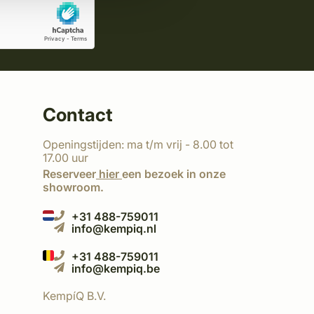
Contact
Openingstijden: ma t/m vrij - 8.00 tot
17.00 uur
Reserveer
hier
een bezoek in onze
showroom.
+31 488-759011
info@kempiq.nl
+31 488-759011
info@kempiq.be
KempíQ B.V.