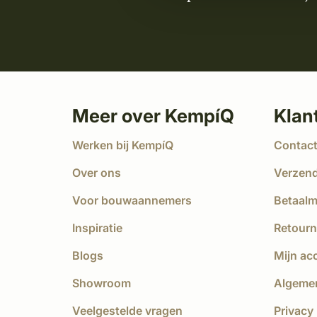
Meer over KempíQ
Klan
Werken bij KempíQ
Contac
Over ons
Verzen
Voor bouwaannemers
Betaal
Inspiratie
Retourn
Blogs
Mijn ac
Showroom
Algeme
Veelgestelde vragen
Privacy 