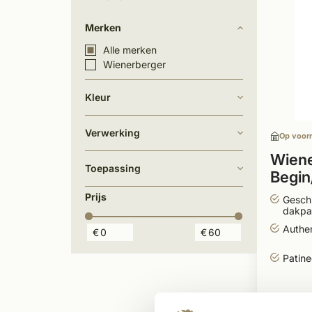
Merken
Alle merken
Wienerberger
Kleur
Verwerking
Op voor
Wiene
Toepassing
Begin
halfro
Prijs
Gesch
gepat
dakpa
Authen
€
€
Patine