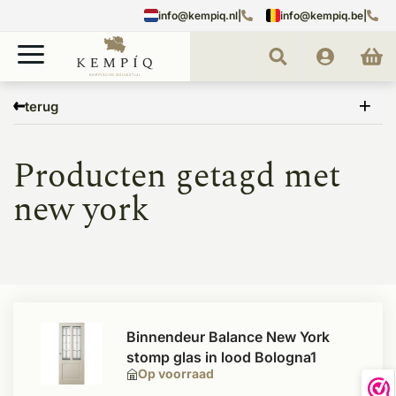
info@kempiq.nl
|
info@kempiq.be
|
Home
Tags
new york
terug
Producten getagd met
new york
Binnendeur Balance New York
stomp glas in lood Bologna1
Op voorraad