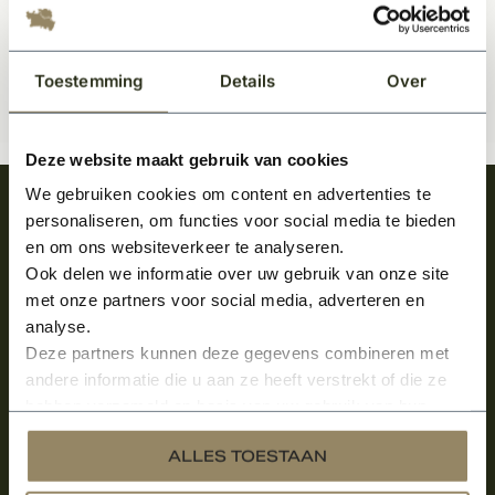
Toestemming
Details
Over
Deze website maakt gebruik van cookies
We gebruiken cookies om content en advertenties te
Meld je aan en ontvang het laatste nieuws
personaliseren, om functies voor social media te bieden
over onze kempische bouwstijl!
en om ons websiteverkeer te analyseren.
Ook delen we informatie over uw gebruik van onze site
Aanmelden voor de nieuwsbrief
met onze partners voor social media, adverteren en
analyse.
Deze partners kunnen deze gegevens combineren met
andere informatie die u aan ze heeft verstrekt of die ze
hebben verzameld op basis van uw gebruik van hun
services.
ALLES TOESTAAN