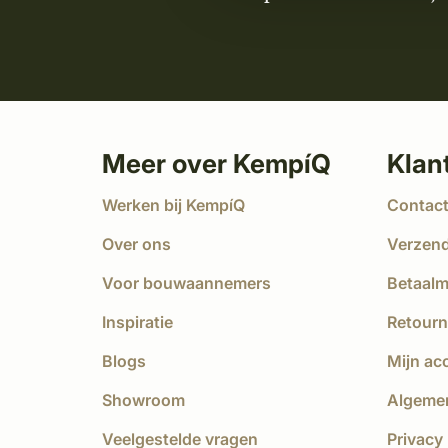
Meer over KempíQ
Klan
Werken bij KempíQ
Contac
Over ons
Verzen
Voor bouwaannemers
Betaal
Inspiratie
Retourn
Blogs
Mijn ac
Showroom
Algeme
Veelgestelde vragen
Privacy 