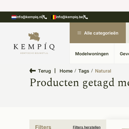
showroom in Kesteren
Unieke materialen in kempische
info@kempiq.nl
|
info@kempiq.be
|
Alle categorieën
Modelwoningen
Gev
Terug
Home
Tags
Natural
Producten getagd me
Filters
Filters herstellen