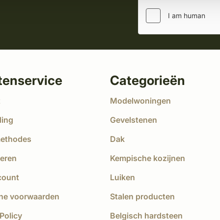
tenservice
Categorieën
t
Modelwoningen
ding
Gevelstenen
methodes
Dak
eren
Kempische kozijnen
count
Luiken
ne voorwaarden
Stalen producten
Policy
Belgisch hardsteen