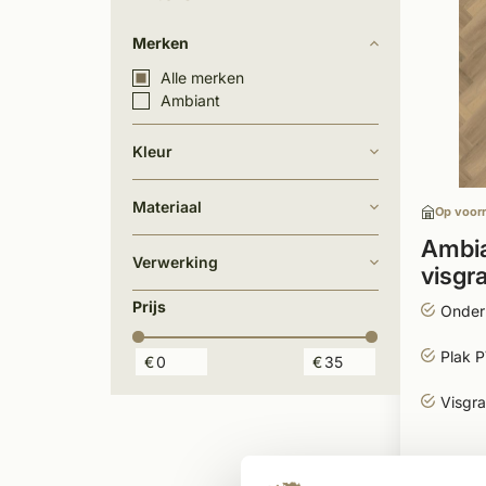
Merken
Alle merken
Ambiant
Kleur
Materiaal
Op voor
Ambia
Verwerking
visgr
Prijs
Onder
Plak 
€
€
Visgra