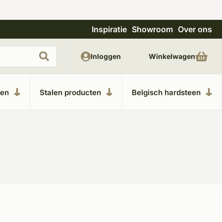
Inspiratie
Showroom
Over ons
Uitgebreide showroom in Kesteren
Unieke m
Inloggen
Winkelwagen
ken
Stalen producten
Belgisch hardsteen