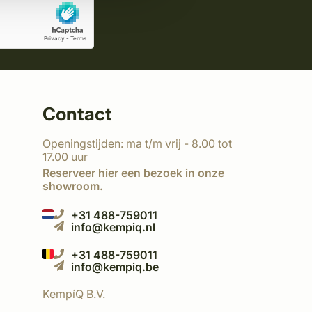
Contact
Openingstijden: ma t/m vrij - 8.00 tot
17.00 uur
Reserveer
hier
een bezoek in onze
showroom.
+31 488-759011
info@kempiq.nl
+31 488-759011
info@kempiq.be
KempíQ B.V.