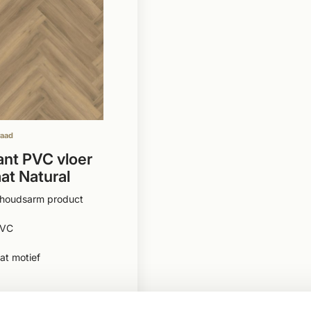
raad
nt PVC vloer
aat Natural
houdsarm product
PVC
at motief