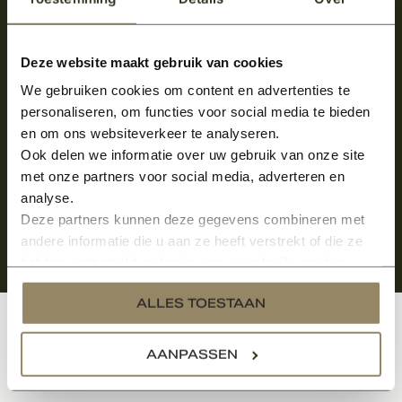
Meld je aan en ontvang het laatste nieuws
over onze kempische bouwstijl!
Deze website maakt gebruik van cookies
We gebruiken cookies om content en advertenties te
Aanmelden voor de nieuwsbrief
personaliseren, om functies voor social media te bieden
en om ons websiteverkeer te analyseren.
Ook delen we informatie over uw gebruik van onze site
met onze partners voor social media, adverteren en
analyse.
Deze partners kunnen deze gegevens combineren met
andere informatie die u aan ze heeft verstrekt of die ze
hebben verzameld op basis van uw gebruik van hun
services.
ALLES TOESTAAN
Klantenservice
AANPASSEN