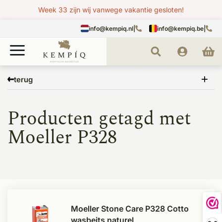
Week 33 zijn wij vanwege vakantie gesloten!
info@kempiq.nl
|
info@kempiq.be
|
Home
Tags
Moeller P328
terug
Producten getagd met
Moeller P328
Moeller Stone Care P328 Cotto
wasbeits naturel