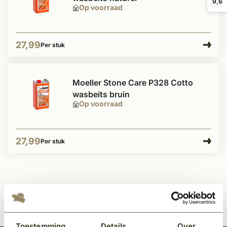
9,6
Op voorraad
27,99
Per stuk
Moeller Stone Care P328 Cotto
wasbeits bruin
Op voorraad
27,99
Per stuk
Toestemming
Details
Over