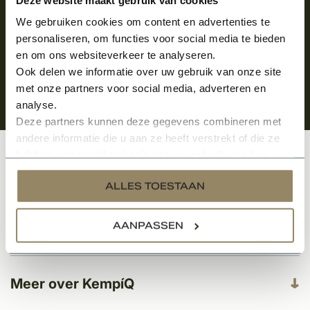
We gebruiken cookies om content en advertenties te
personaliseren, om functies voor social media te bieden
en om ons websiteverkeer te analyseren.
Ook delen we informatie over uw gebruik van onze site
met onze partners voor social media, adverteren en
analyse.
Deze partners kunnen deze gegevens combineren met
andere informatie die u aan ze heeft verstrekt of die ze
hebben verzameld op basis van uw gebruik van hun
Klantenservice
services.
ALLES TOESTAAN
AANPASSEN
Categorieën
Meer over KempíQ