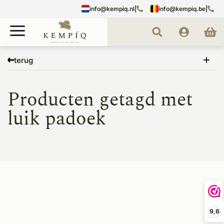
info@kempiq.nl
|
info@kempiq.be
|
Home
Tags
luik padoek
terug
Producten getagd met
luik padoek
9,6