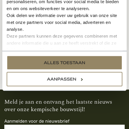
personaliseren, om functies voor social media te bieden
Wienerberger gevelpan VHV vario
en om ons websiteverkeer te analyseren.
Links natuurrood
Ook delen we informatie over uw gebruik van onze site
Op voorraad
met onze partners voor social media, adverteren en
analyse.
Deze partners kunnen deze gegevens combineren met
14,59
Per stuk
andere informatie die u aan ze heeft verstrekt of die ze
hebben verzameld op basis van uw gebruik van hun
services.
ALLES TOESTAAN
AANPASSEN
Meld je aan en ontvang het laatste nieuws
over onze kempische bouwstijl!
Aanmelden voor de nieuwsbrief