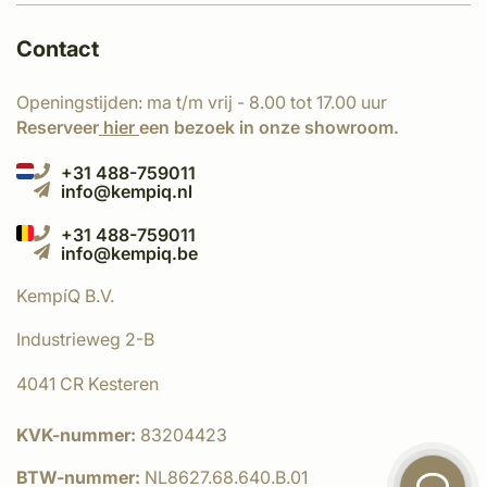
Contact
Openingstijden: ma t/m vrij - 8.00 tot 17.00 uur
Reserveer
hier
een bezoek in onze showroom.
+31 488-759011
info@kempiq.nl
+31 488-759011
info@kempiq.be
KempíQ B.V.
Industrieweg 2-B
4041 CR Kesteren
KVK-nummer:
83204423
BTW-nummer:
NL8627.68.640.B.01