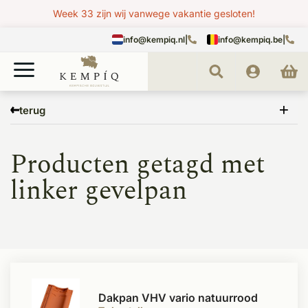
Week 33 zijn wij vanwege vakantie gesloten!
info@kempiq.nl
|
info@kempiq.be
|
Home
Tags
linker gevelpan
terug
Producten getagd met
linker gevelpan
Dakpan VHV vario natuurrood