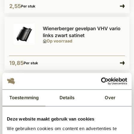
2,55
Per stuk
Wienerberger gevelpan VHV vario
links zwart satinet
Op voorraad
19,85
Per stuk
Wienerberger gevelpan VHV vario
rechts zwart satinet
Toestemming
Details
Over
Te bestellen
Deze website maakt gebruik van cookies
19,85
Per stuk
We gebruiken cookies om content en advertenties te