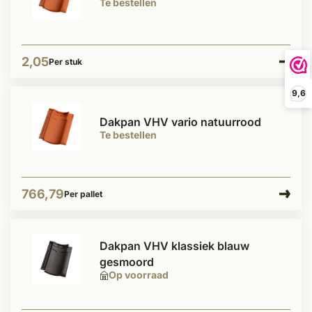
Te bestellen
2,05
Per stuk
9,6
Dakpan VHV vario natuurrood
Te bestellen
766,79
Per pallet
Dakpan VHV klassiek blauw
gesmoord
Op voorraad