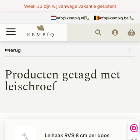
Week 33 zijn wij vanwege vakantie gesloten!
info@kempiq.nl
|
info@kempiq.be
|
Home
Tags
leischroef
terug
Producten getagd met
leischroef
Leihaak RVS 8 cm per doos