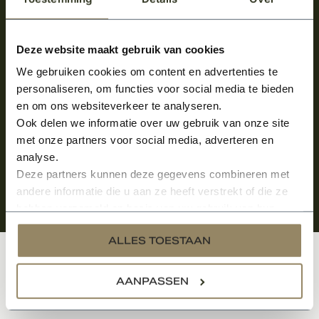
Meld je aan en ontvang het laatste nieuws
over onze kempische bouwstijl!
Deze website maakt gebruik van cookies
We gebruiken cookies om content en advertenties te
Aanmelden voor de nieuwsbrief
personaliseren, om functies voor social media te bieden
en om ons websiteverkeer te analyseren.
Ook delen we informatie over uw gebruik van onze site
met onze partners voor social media, adverteren en
analyse.
Deze partners kunnen deze gegevens combineren met
andere informatie die u aan ze heeft verstrekt of die ze
hebben verzameld op basis van uw gebruik van hun
services.
ALLES TOESTAAN
Klantenservice
AANPASSEN