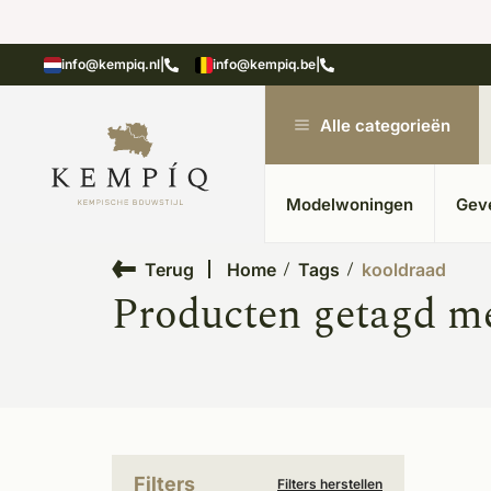
showroom in Kesteren
Unieke materialen in kempische
info@kempiq.nl
|
info@kempiq.be
|
Alle categorieën
Modelwoningen
Gev
Terug
Home
Tags
kooldraad
Producten getagd m
Filters
Filters herstellen