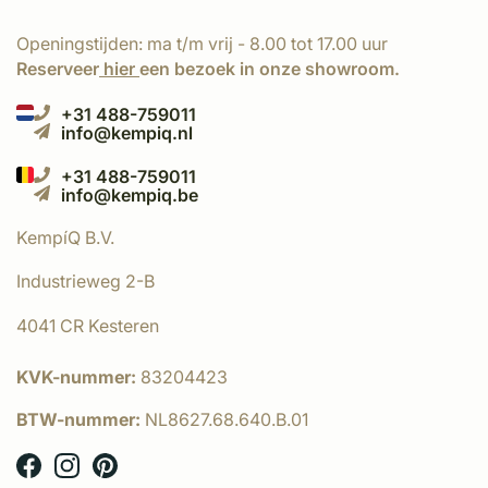
Openingstijden: ma t/m vrij - 8.00 tot 17.00 uur
Reserveer
hier
een bezoek in onze showroom.
+31 488-759011
info@kempiq.nl
+31 488-759011
info@kempiq.be
KempíQ B.V.
Industrieweg 2-B
4041 CR Kesteren
KVK-nummer:
83204423
BTW-nummer:
NL8627.68.640.B.01