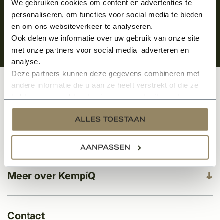
We gebruiken cookies om content en advertenties te
personaliseren, om functies voor social media te bieden
en om ons websiteverkeer te analyseren.
Ook delen we informatie over uw gebruik van onze site
met onze partners voor social media, adverteren en
analyse.
Deze partners kunnen deze gegevens combineren met
andere informatie die u aan ze heeft verstrekt of die ze
Klantenservice
hebben verzameld op basis van uw gebruik van hun
services.
ALLES TOESTAAN
Categorieën
AANPASSEN
Meer over KempíQ
Contact