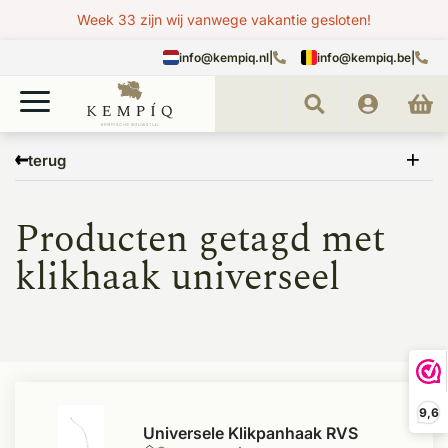
Week 33 zijn wij vanwege vakantie gesloten!
info@kempiq.nl
|
info@kempiq.be
|
Home
Tags
klikhaak universeel
terug
Producten getagd met
klikhaak universeel
9,6
Universele Klikpanhaak RVS