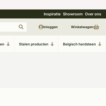
Inspiratie
Showroom
Over ons
Meer dan 20 jaar ervaring
Uitge
Inloggen
Winkelwagen
ken
Stalen producten
Belgisch hardsteen