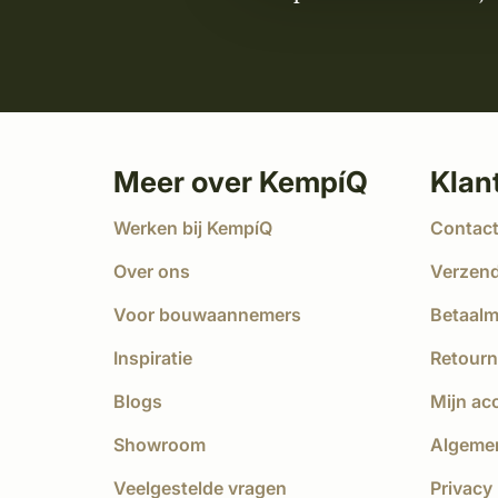
Meer over KempíQ
Klan
Werken bij KempíQ
Contac
Over ons
Verzen
Voor bouwaannemers
Betaal
Inspiratie
Retourn
Blogs
Mijn ac
Showroom
Algeme
Veelgestelde vragen
Privacy 