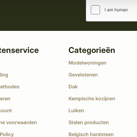
tenservice
Categorieën
t
Modelwoningen
ding
Gevelstenen
methodes
Dak
eren
Kempische kozijnen
count
Luiken
ne voorwaarden
Stalen producten
Policy
Belgisch hardsteen