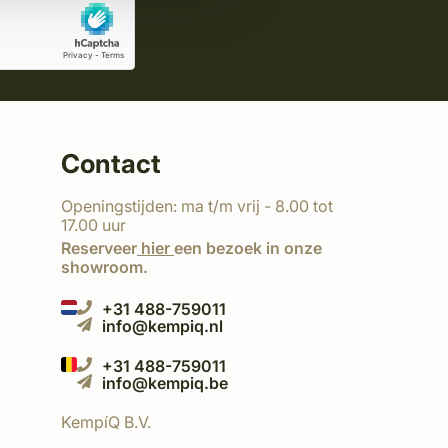
Contact
Openingstijden: ma t/m vrij - 8.00 tot
17.00 uur
Reserveer
hier
een bezoek in onze
showroom.
+31 488-759011
info@kempiq.nl
+31 488-759011
info@kempiq.be
KempíQ B.V.