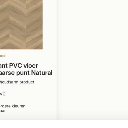
raad
nt PVC vloer
arse punt Natural
houdsarm product
PVC
rdere kleuren
aar