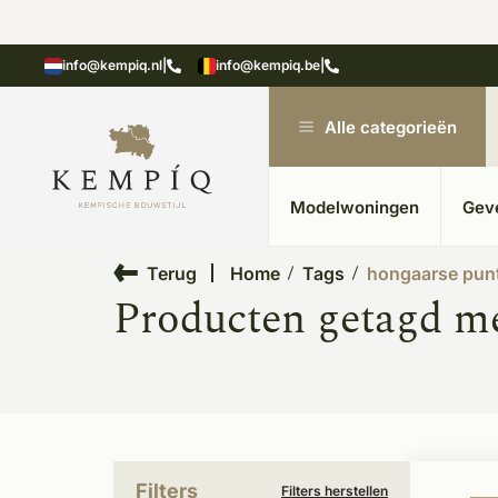
 20 jaar ervaring
Uitgebreide showroom in K
info@kempiq.nl
|
info@kempiq.be
|
Alle categorieën
Modelwoningen
Gev
Terug
Home
Tags
hongaarse punt
Producten getagd me
Filters
Filters herstellen