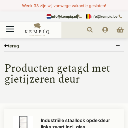
Week 33 zijn wij vanwege vakantie gesloten!
info@kempiq.nl
|
info@kempiq.be
|
Home
Tags
gietijzeren deur
terug
Producten getagd met
gietijzeren deur
Industriële staallook opdekdeur
links zwart incl. glas