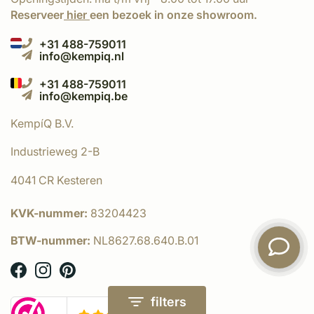
Reserveer
hier
een bezoek in onze showroom.
+31 488-759011
info@kempiq.nl
+31 488-759011
info@kempiq.be
KempíQ B.V.
Industrieweg 2-B
4041 CR Kesteren
KVK-nummer:
83204423
BTW-nummer:
NL8627.68.640.B.01
filters