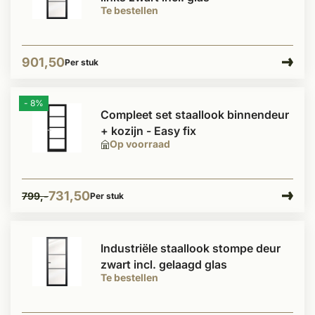
Te bestellen
901,50
Per stuk
- 8%
Compleet set staallook binnendeur
+ kozijn - Easy fix
Op voorraad
731,50
799,-
Per stuk
Industriële staallook stompe deur
zwart incl. gelaagd glas
Te bestellen