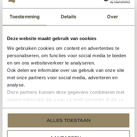
Moderne Industriële opdekdeur
rechts zwart incl. glas
Toestemming
Details
Over
Te bestellen
Deze website maakt gebruik van cookies
559,99
Per stuk
We gebruiken cookies om content en advertenties te
personaliseren, om functies voor social media te bieden
Moderne Industriële staallook
en om ons websiteverkeer te analyseren.
opdekdeur links zwart
Ook delen we informatie over uw gebruik van onze site
Te bestellen
met onze partners voor social media, adverteren en
analyse.
Deze partners kunnen deze gegevens combineren met
559,99
Per stuk
andere informatie die u aan ze heeft verstrekt of die ze
hebben verzameld op basis van uw gebruik van hun
services.
Industriële staallook stompe deur
ALLES TOESTAAN
zwart incl. getint glas
Te bestellen