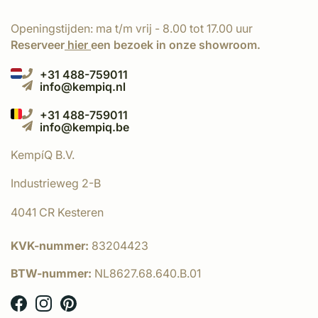
Openingstijden: ma t/m vrij - 8.00 tot 17.00 uur
Reserveer
hier
een bezoek in onze showroom.
+31 488-759011
info@kempiq.nl
+31 488-759011
info@kempiq.be
KempíQ B.V.
Industrieweg 2-B
4041 CR Kesteren
KVK-nummer:
83204423
BTW-nummer:
NL8627.68.640.B.01