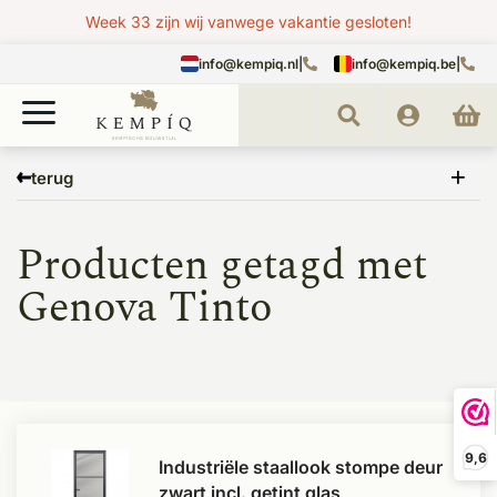
Week 33 zijn wij vanwege vakantie gesloten!
info@kempiq.nl
|
info@kempiq.be
|
Home
Tags
Genova Tinto
terug
Producten getagd met
Genova Tinto
9,6
Industriële staallook stompe deur
zwart incl. getint glas