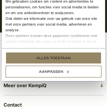
We gebruiken cookies om content en advertenties te
personaliseren, om functies voor social media te bieden
en om ons websiteverkeer te analyseren.
Ook delen we informatie over uw gebruik van onze site
met onze partners voor social media, adverteren en
analyse.
Deze partners kunnen deze gegevens combineren met
andere informatie die u aan ze heeft verstrekt of die ze
Klantenservice
hebben verzameld op basis van uw gebruik van hun
services.
ALLES TOESTAAN
Categorieën
AANPASSEN
Meer over KempíQ
Contact