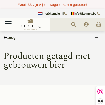
Week 33 zijn wij vanwege vakantie gesloten!
info@kempiq.nl
|
info@kempiq.be
|
Home
Tags
gebrouwen bier
terug
Producten getagd met
gebrouwen bier
9,6