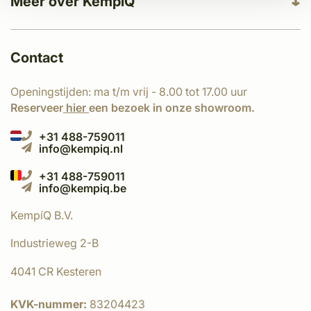
Meer over KempíQ
Contact
Openingstijden: ma t/m vrij - 8.00 tot 17.00 uur
Reserveer
hier
een bezoek in onze showroom.
+31 488-759011
info@kempiq.nl
+31 488-759011
info@kempiq.be
KempíQ B.V.
Industrieweg 2-B
4041 CR Kesteren
KVK-nummer:
83204423