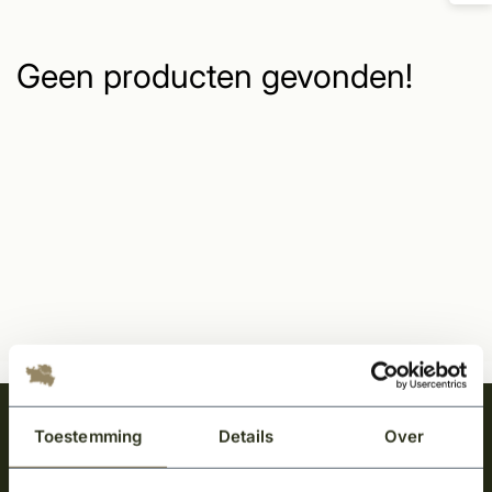
Geen producten gevonden!
Meld je aan en ontvang het laatste nieuws
Toestemming
Details
Over
over onze kempische bouwstijl!