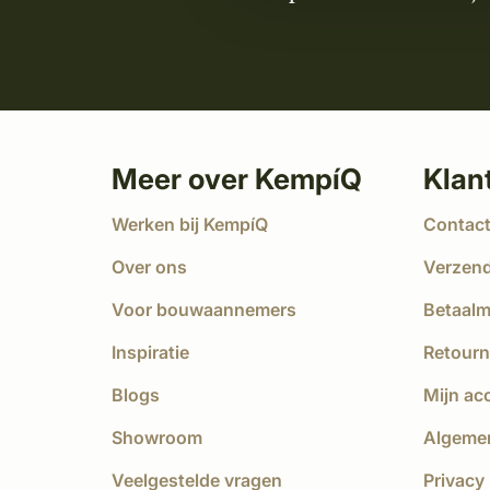
Meer over KempíQ
Klan
Werken bij KempíQ
Contac
Over ons
Verzen
Voor bouwaannemers
Betaal
Inspiratie
Retourn
Blogs
Mijn ac
Showroom
Algeme
Veelgestelde vragen
Privacy 