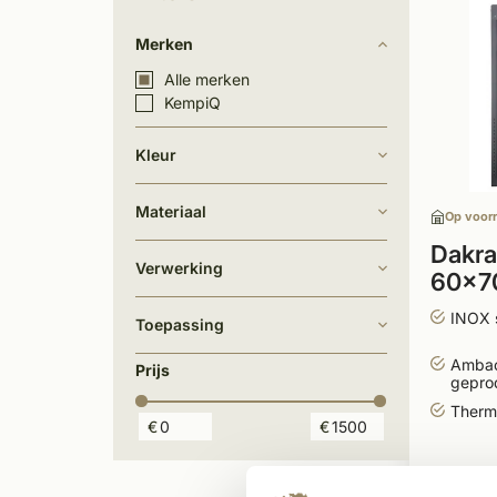
Merken
Alle merken
KempiQ
Kleur
Materiaal
Op voor
Dakra
Verwerking
60x7
met s
INOX 
Toepassing
Ambac
Prijs
gepro
Therm
€
€
1.22