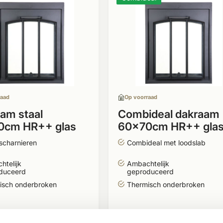
raad
Op voorraad
am staal
Combideal dakraam
0cm HR++ glas
60x70cm HR++ gla
pijlen
met spijlen en loods
scharnieren
Combideal met loodslab
htelijk
Ambachtelijk
duceerd
geproduceerd
isch onderbroken
Thermisch onderbroken
6,-