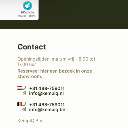
Contact
Openingstijden: ma t/m vrij - 8.00 tot
17.00 uur
Reserveer
hier
een bezoek in onze
showroom.
+31 488-759011
info@kempiq.nl
+31 488-759011
info@kempiq.be
KempíQ B.V.