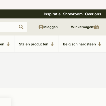
Inspiratie
Showroom
Over ons
Uitgebreide showroom in Kesteren
Unieke m
Inloggen
Winkelwagen
ken
Stalen producten
Belgisch hardsteen