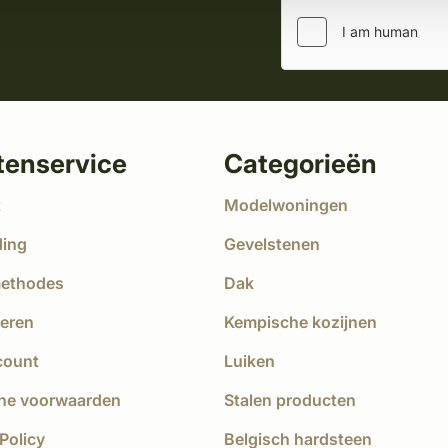
tenservice
Categorieën
t
Modelwoningen
ding
Gevelstenen
methodes
Dak
eren
Kempische kozijnen
count
Luiken
ne voorwaarden
Stalen producten
Policy
Belgisch hardsteen