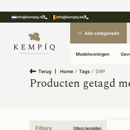
showroom in Kesteren
Unieke materialen in kempische
info@kempiq.nl
|
info@kempiq.be
|
Alle categorieën
Modelwoningen
Gev
Terug
Home
Tags
DRP
Producten getagd m
Filters
Filters herstellen