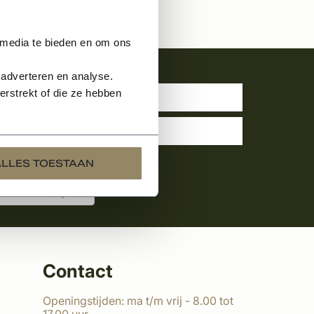
 media te bieden en om ons
uwsbrief
 adverteren en analyse.
rstrekt of die ze hebben
ALLES TOESTAAN
Contact
Openingstijden: ma t/m vrij - 8.00 tot