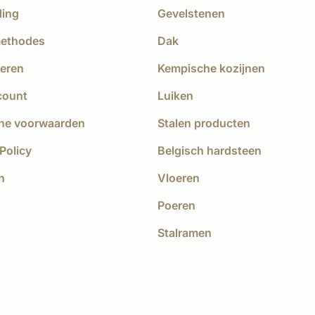
ding
Gevelstenen
methodes
Dak
eren
Kempische kozijnen
count
Luiken
ne voorwaarden
Stalen producten
Policy
Belgisch hardsteen
n
Vloeren
Poeren
Stalramen