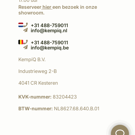
17.00 uur
Reserveer
hier
een bezoek in onze
showroom.
+31 488-759011
info@kempiq.nl
+31 488-759011
info@kempiq.be
KempíQ B.V.
Industrieweg 2-B
4041 CR Kesteren
KVK-nummer:
83204423
BTW-nummer:
NL8627.68.640.B.01