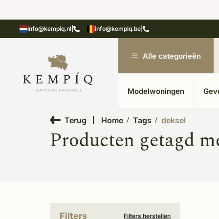
showroom in Kesteren
Unieke materialen in kempische
info@kempiq.nl
|
info@kempiq.be
|
Alle categorieën
Modelwoningen
Gev
Terug
Home
Tags
deksel
Producten getagd me
Filters
Filters herstellen