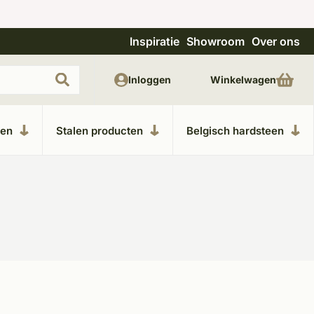
Inspiratie
Showroom
Over ons
Uitgebreide showroom in Kesteren
Unieke m
Inloggen
Winkelwagen
ken
Stalen producten
Belgisch hardsteen