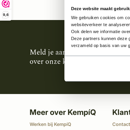
Deze website maakt gebruik
9,6
We gebruiken cookies om cont
websiteverkeer te analyseren
Ook delen we informatie over
Deze partners kunnen deze g
verzameld op basis van uw g
Meld je aan en ontvang het laa
over onze kempische bouwstijl
Meer over KempíQ
Klan
Werken bij KempíQ
Contac