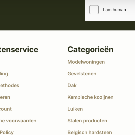
tenservice
Categorieën
t
Modelwoningen
ding
Gevelstenen
methodes
Dak
eren
Kempische kozijnen
count
Luiken
ne voorwaarden
Stalen producten
Policy
Belgisch hardsteen