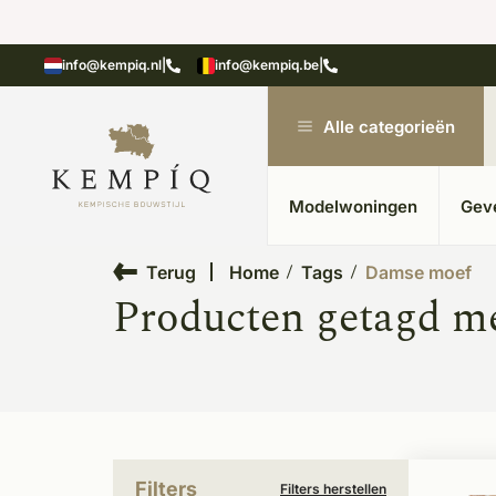
showroom in Kesteren
Unieke materialen in kempische
info@kempiq.nl
|
info@kempiq.be
|
Alle categorieën
Modelwoningen
Gev
Terug
Home
Tags
Damse moef
Producten getagd m
Filters
Filters herstellen