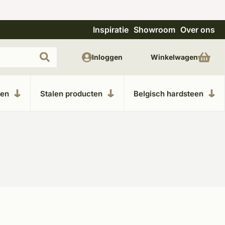
Inspiratie
Showroom
Over ons
Uitgebreide showroom in Kesteren
Unieke m
Inloggen
Winkelwagen
ken
Stalen producten
Belgisch hardsteen