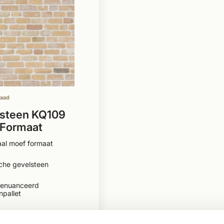
raad
steen KQ109
 Formaat
aal moef formaat
che gevelsteen
genuanceerd
npallet