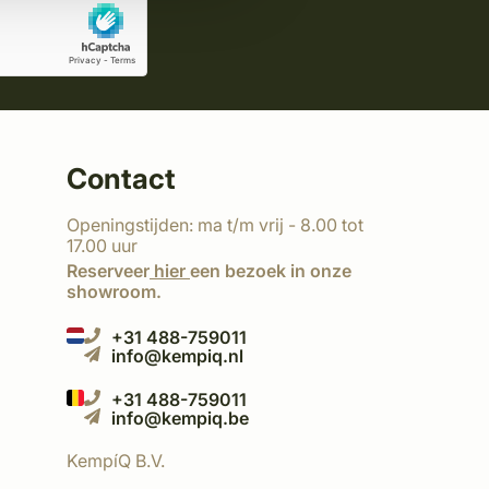
Contact
Openingstijden: ma t/m vrij - 8.00 tot
17.00 uur
Reserveer
hier
een bezoek in onze
showroom.
+31 488-759011
info@kempiq.nl
+31 488-759011
info@kempiq.be
KempíQ B.V.