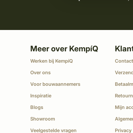
Meer over KempíQ
Klan
Werken bij KempíQ
Contac
Over ons
Verzen
Voor bouwaannemers
Betaal
Inspiratie
Retourn
Blogs
Mijn ac
Showroom
Algeme
Veelgestelde vragen
Privacy 