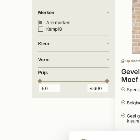
Merken
Alle merken
KempiQ
Kleur
Vorm
Op voor
Gevel
Prijs
Moef
€
€
Speci
Belgis
Geel 
kleure