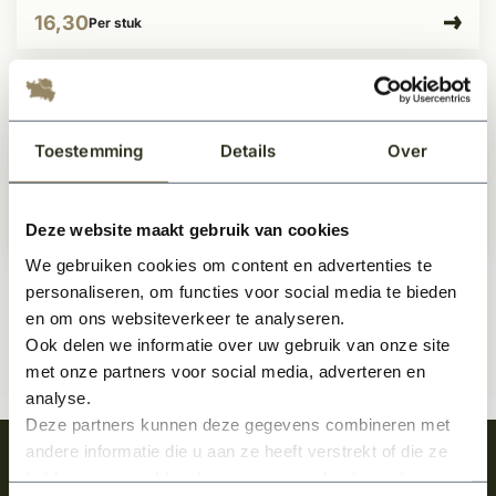
16,30
Per stuk
Cilinderrozet vierkant 50x50x8mm
Bronze blend
Toestemming
Details
Over
Op voorraad
Deze website maakt gebruik van cookies
16,30
Per stuk
We gebruiken cookies om content en advertenties te
personaliseren, om functies voor social media te bieden
en om ons websiteverkeer te analyseren.
Ook delen we informatie over uw gebruik van onze site
met onze partners voor social media, adverteren en
analyse.
Deze partners kunnen deze gegevens combineren met
andere informatie die u aan ze heeft verstrekt of die ze
Meld je aan en ontvang het laatste nieuws
hebben verzameld op basis van uw gebruik van hun