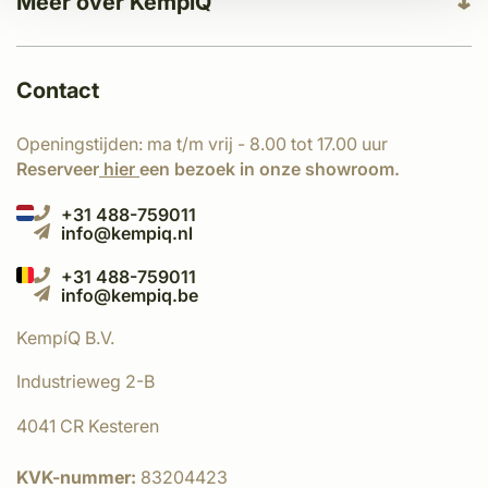
Meer over KempíQ
Contact
Openingstijden: ma t/m vrij - 8.00 tot 17.00 uur
Reserveer
hier
een bezoek in onze showroom.
+31 488-759011
info@kempiq.nl
+31 488-759011
info@kempiq.be
KempíQ B.V.
Industrieweg 2-B
4041 CR Kesteren
KVK-nummer:
83204423