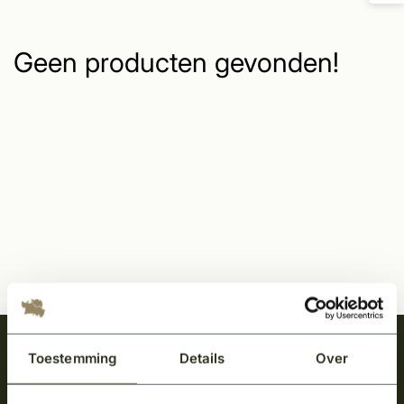
Geen producten gevonden!
Meld je aan en ontvang het laatste nieuws
Toestemming
Details
Over
over onze kempische bouwstijl!