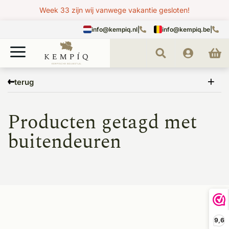
Week 33 zijn wij vanwege vakantie gesloten!
info@kempiq.nl
|
info@kempiq.be
|
Home
Tags
buitendeuren
terug
Producten getagd met
buitendeuren
9,6