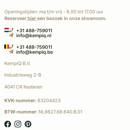
Openingstijden: ma t/m vrij - 8.00 tot 17.00 uur
Reserveer
hier
een bezoek in onze showroom.
+31 488-759011
info@kempiq.nl
+31 488-759011
info@kempiq.be
KempíQ B.V.
Industrieweg 2-B
4041 CR Kesteren
KVK-nummer:
83204423
BTW-nummer:
NL8627.68.640.B.01