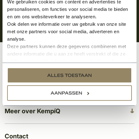
We gebruiken cookies om content en advertenties te
personaliseren, om functies voor social media te bieden
en om ons websiteverkeer te analyseren.
Ook delen we informatie over uw gebruik van onze site
met onze partners voor social media, adverteren en
analyse.
Deze partners kunnen deze gegevens combineren met
andere informatie die u aan ze heeft verstrekt of die ze
Klantenservice
hebben verzameld op basis van uw gebruik van hun
services.
ALLES TOESTAAN
Categorieën
AANPASSEN
Meer over KempíQ
Contact