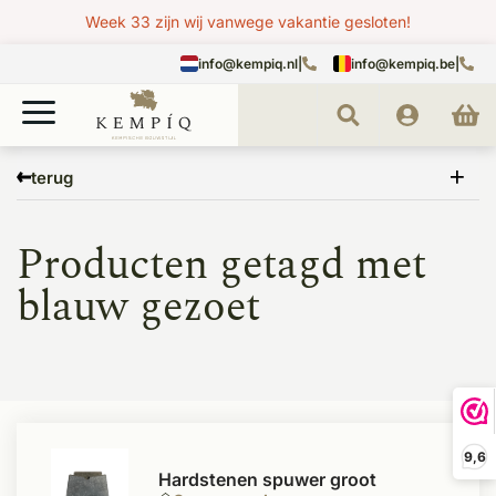
Week 33 zijn wij vanwege vakantie gesloten!
info@kempiq.nl
|
info@kempiq.be
|
Home
Tags
blauw gezoet
terug
Producten getagd met
blauw gezoet
9,6
Hardstenen spuwer groot