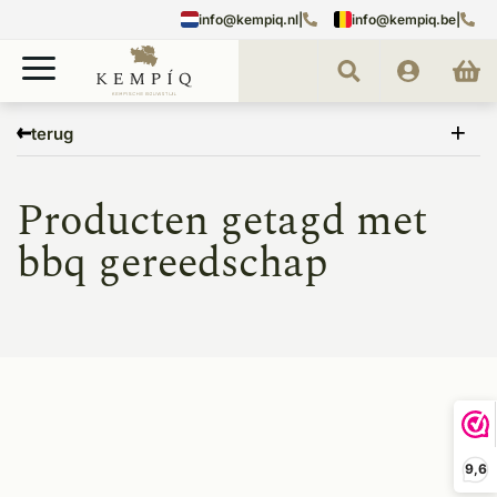
info@kempiq.nl
|
info@kempiq.be
|
Home
Tags
bbq gereedschap
terug
Producten getagd met
bbq gereedschap
9,6