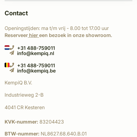
Contact
Openingstijden: ma t/m vrij - 8.00 tot 17.00 uur
Reserveer
hier
een bezoek in onze showroom.
+31 488-759011
info@kempiq.nl
+31 488-759011
info@kempiq.be
KempíQ B.V.
Industrieweg 2-B
4041 CR Kesteren
KVK-nummer:
83204423
BTW-nummer:
NL8627.68.640.B.01