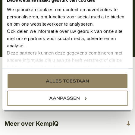
We gebruiken cookies om content en advertenties te
personaliseren, om functies voor social media te bieden
en om ons websiteverkeer te analyseren.
Ook delen we informatie over uw gebruik van onze site
met onze partners voor social media, adverteren en
analyse.
Deze partners kunnen deze gegevens combineren met
andere informatie die u aan ze heeft verstrekt of die ze
hebben verzameld op basis van uw gebruik van hun
Klantenservice
services.
ALLES TOESTAAN
AANPASSEN
Categorieën
Meer over KempíQ