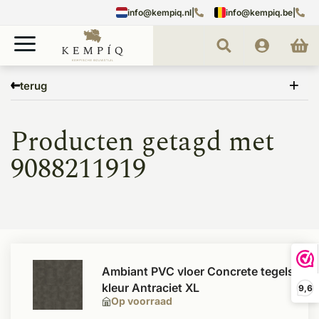
info@kempiq.nl
|
info@kempiq.be
|
Home
Tags
9088211919
terug
Producten getagd met
9088211919
Ambiant PVC vloer Concrete tegels
kleur Antraciet XL
9,6
Op voorraad