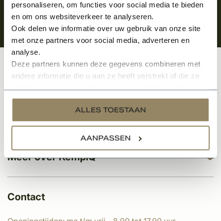
personaliseren, om functies voor social media te bieden
en om ons websiteverkeer te analyseren.
Ook delen we informatie over uw gebruik van onze site
met onze partners voor social media, adverteren en
analyse.
Deze partners kunnen deze gegevens combineren met
Klantenservice
andere informatie die u aan ze heeft verstrekt of die ze
hebben verzameld op basis van uw gebruik van hun
services.
ALLES TOESTAAN
Categorieën
AANPASSEN
Meer over KempíQ
Contact