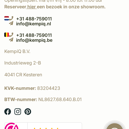
Openingstijden: ma t/m vrij - 8.00 tot 17.00 uur
Reserveer
hier
een bezoek in onze showroom.
+31 488-759011
info@kempiq.nl
+31 488-759011
info@kempiq.be
KempíQ B.V.
Industrieweg 2-B
4041 CR Kesteren
KVK-nummer:
83204423
BTW-nummer:
NL8627.68.640.B.01