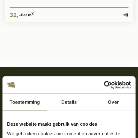
2
32,-
Per m
Meld je aan en ontvang het laatste nieuws
over onze kempische bouwstijl!
Aanmelden voor de nieuwsbrief
Toestemming
Details
Over
Deze website maakt gebruik van cookies
We gebruiken cookies om content en advertenties te