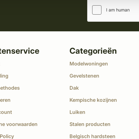
tenservice
Categorieën
t
Modelwoningen
ding
Gevelstenen
methodes
Dak
eren
Kempische kozijnen
count
Luiken
ne voorwaarden
Stalen producten
Policy
Belgisch hardsteen