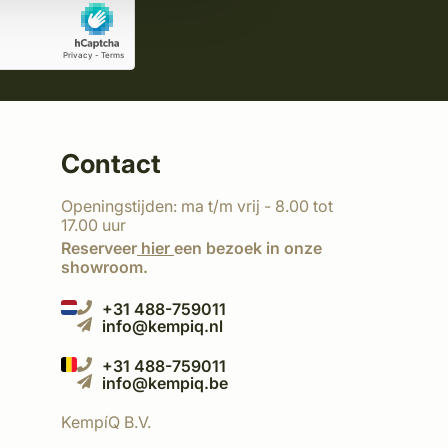
Contact
Openingstijden: ma t/m vrij - 8.00 tot
17.00 uur
Reserveer
hier
een bezoek in onze
showroom.
+31 488-759011
info@kempiq.nl
+31 488-759011
info@kempiq.be
KempíQ B.V.