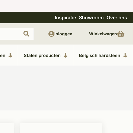
Inspiratie
Showroom
Over ons
Uitgebreide showroom in Kesteren
Unieke m
Inloggen
Winkelwagen
ken
Stalen producten
Belgisch hardsteen