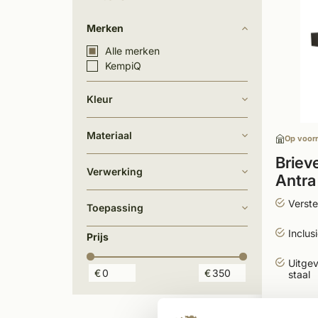
Merken
Alle merken
KempiQ
Kleur
Materiaal
Op voor
Briev
Verwerking
Antra
Verste
Toepassing
Inclusi
Prijs
Uitgev
€
€
staal
349