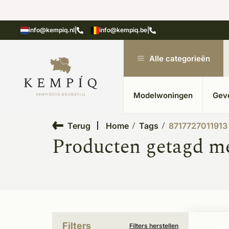
showroom in Kesteren
Unieke materialen in kempische
info@kempiq.nl
|
info@kempiq.be
|
Alle categorieën
Modelwoningen
Gev
Terug
Home
Tags
8717727011913
Producten getagd m
Filters
Filters herstellen