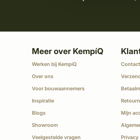
Meer over KempíQ
Klan
Werken bij KempíQ
Contac
Over ons
Verzen
Voor bouwaannemers
Betaal
Inspiratie
Retourn
Blogs
Mijn ac
Showroom
Algeme
Veelgestelde vragen
Privacy 