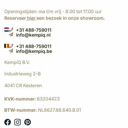
Openingstijden: ma t/m vrij - 8.00 tot 17.00 uur
Reserveer
hier
een bezoek in onze showroom.
+31 488-759011
info@kempiq.nl
+31 488-759011
info@kempiq.be
KempíQ B.V.
Industrieweg 2-B
4041 CR Kesteren
KVK-nummer:
83204423
BTW-nummer:
NL8627.68.640.B.01