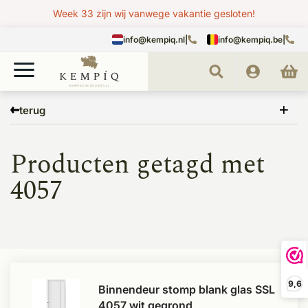
Week 33 zijn wij vanwege vakantie gesloten!
info@kempiq.nl
|
info@kempiq.be
|
Home
Tags
4057
terug
Producten getagd met
4057
9,6
Binnendeur stomp blank glas SSL
4057 wit gegrond