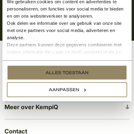
We gebruiken cookies om content en advertenties te
personaliseren, om functies voor social media te bieden
en om ons websiteverkeer te analyseren.
Ook delen we informatie over uw gebruik van onze site
met onze partners voor social media, adverteren en
analyse.
Deze partners kunnen deze gegevens combineren met
andere informatie die u aan ze heeft verstrekt of die ze
Klantenservice
hebben verzameld op basis van uw gebruik van hun
services.
ALLES TOESTAAN
Categorieën
AANPASSEN
Meer over KempíQ
Contact