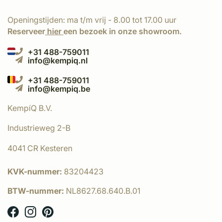
Openingstijden: ma t/m vrij - 8.00 tot 17.00 uur
Reserveer
hier
een bezoek in onze showroom.
+31 488-759011
info@kempiq.nl
+31 488-759011
info@kempiq.be
KempíQ B.V.
Industrieweg 2-B
4041 CR Kesteren
KVK-nummer:
83204423
BTW-nummer:
NL8627.68.640.B.01