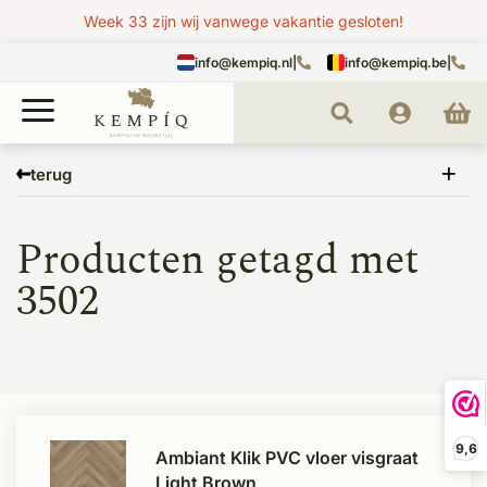
Week 33 zijn wij vanwege vakantie gesloten!
info@kempiq.nl
|
info@kempiq.be
|
Home
Tags
3502
terug
Producten getagd met
3502
9,6
Ambiant Klik PVC vloer visgraat
Light Brown