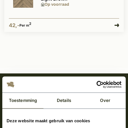
Op voorraad
2
42,-
Per m
Meld je aan en ontvang het laatste nieuws
over onze kempische bouwstijl!
Toestemming
Details
Over
Aanmelden voor de nieuwsbrief
Deze website maakt gebruik van cookies