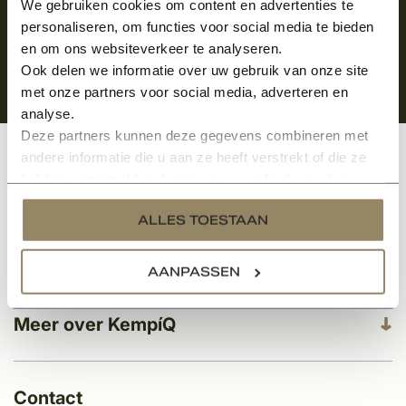
We gebruiken cookies om content en advertenties te
personaliseren, om functies voor social media te bieden
en om ons websiteverkeer te analyseren.
Ook delen we informatie over uw gebruik van onze site
met onze partners voor social media, adverteren en
analyse.
Deze partners kunnen deze gegevens combineren met
andere informatie die u aan ze heeft verstrekt of die ze
Klantenservice
hebben verzameld op basis van uw gebruik van hun
services.
ALLES TOESTAAN
Categorieën
AANPASSEN
Meer over KempíQ
Contact