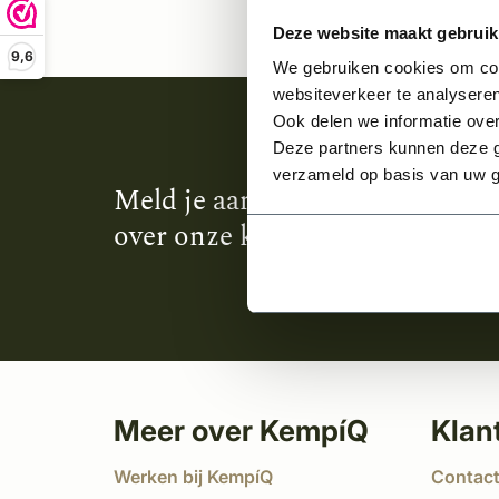
Deze website maakt gebruik
9,6
We gebruiken cookies om cont
websiteverkeer te analyseren
Ook delen we informatie over
Deze partners kunnen deze g
verzameld op basis van uw g
Meld je aan en ontvang het laa
over onze kempische bouwstijl
Meer over KempíQ
Klan
Werken bij KempíQ
Contac