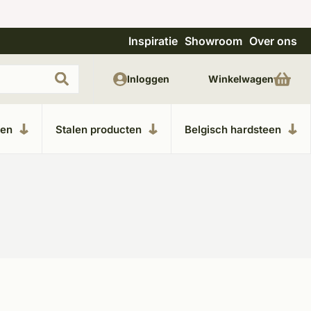
Inspiratie
Showroom
Over ons
Uitgebreide showroom in Kesteren
Unieke m
Inloggen
Winkelwagen
ken
Stalen producten
Belgisch hardsteen