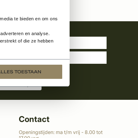
 media te bieden en om ons
uwsbrief
 adverteren en analyse.
rstrekt of die ze hebben
ALLES TOESTAAN
Contact
Openingstijden: ma t/m vrij - 8.00 tot