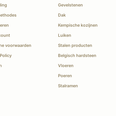
ding
Gevelstenen
methodes
Dak
eren
Kempische kozijnen
count
Luiken
ne voorwaarden
Stalen producten
Policy
Belgisch hardsteen
n
Vloeren
Poeren
Stalramen