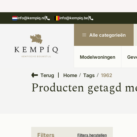
showroom in Kesteren
Unieke materialen in kempische
info@kempiq.nl
|
info@kempiq.be
|
Alle categorieën
Modelwoningen
Gev
Terug
Home
Tags
1962
Producten getagd m
Filters
Filters herstellen