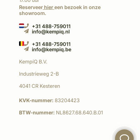
17.00 uur
Reserveer
hier
een bezoek in onze
showroom.
+31 488-759011
info@kempiq.nl
+31 488-759011
info@kempiq.be
KempíQ B.V.
Industrieweg 2-B
4041 CR Kesteren
KVK-nummer:
83204423
BTW-nummer:
NL8627.68.640.B.01