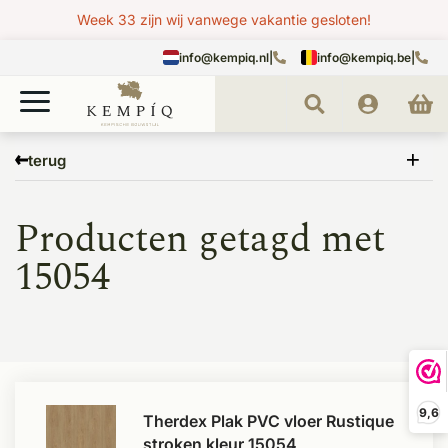
Week 33 zijn wij vanwege vakantie gesloten!
info@kempiq.nl
|
info@kempiq.be
|
Home
Tags
15054
terug
Producten getagd met
15054
9,6
Therdex Plak PVC vloer Rustique
stroken kleur 15054