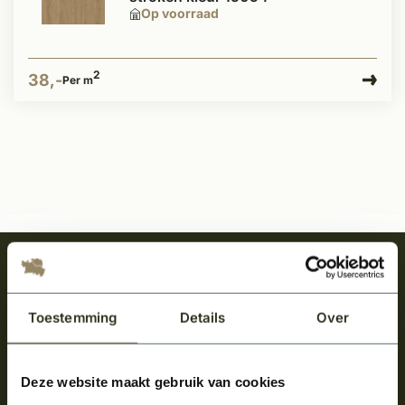
Op voorraad
2
38,-
Per m
Meld je aan en ontvang het laatste nieuws
over onze kempische bouwstijl!
Toestemming
Details
Over
Aanmelden voor de nieuwsbrief
Deze website maakt gebruik van cookies