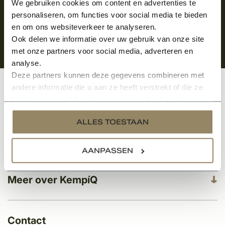
We gebruiken cookies om content en advertenties te
personaliseren, om functies voor social media te bieden
en om ons websiteverkeer te analyseren.
Ook delen we informatie over uw gebruik van onze site
met onze partners voor social media, adverteren en
analyse.
Deze partners kunnen deze gegevens combineren met
andere informatie die u aan ze heeft verstrekt of die ze
Klantenservice
hebben verzameld op basis van uw gebruik van hun
services.
ALLES TOESTAAN
Categorieën
AANPASSEN
Meer over KempíQ
Contact