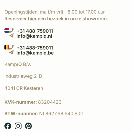
Openingstijden: ma t/m vrij - 8.00 tot 17.00 uur
Reserveer
hier
een bezoek in onze showroom.
+31 488-759011
info@kempiq.nl
+31 488-759011
info@kempiq.be
KempíQ B.V.
Industrieweg 2-B
4041 CR Kesteren
KVK-nummer:
83204423
BTW-nummer:
NL8627.68.640.B.01