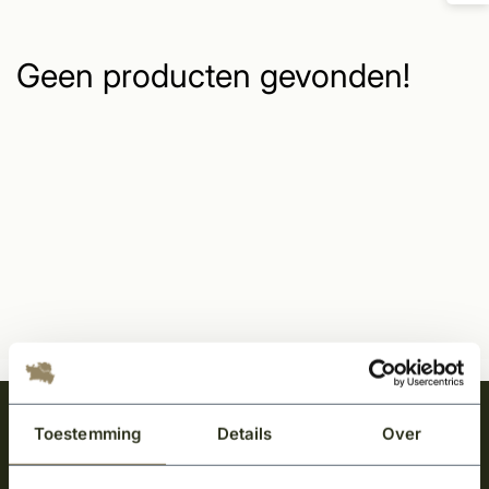
Geen producten gevonden!
Meld je aan en ontvang het laatste nieuws
Toestemming
Details
Over
over onze kempische bouwstijl!