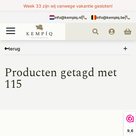
Week 33 zijn wij vanwege vakantie gesloten!
info@kempiq.nl
|
info@kempiq.be
|
Home
Tags
115
terug
Producten getagd met
115
9,6