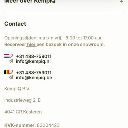
Meer over KempíQ
Contact
Openingstijden: ma t/m vrij - 8.00 tot 17.00 uur
Reserveer
hier
een bezoek in onze showroom.
+31 488-759011
info@kempiq.nl
+31 488-759011
info@kempiq.be
KempíQ B.V.
Industrieweg 2-B
4041 CR Kesteren
KVK-nummer:
83204423