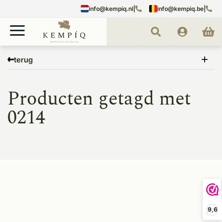
info@kempiq.nl
|
info@kempiq.be
|
Home
Tags
0214
terug
Producten getagd met
0214
9,6