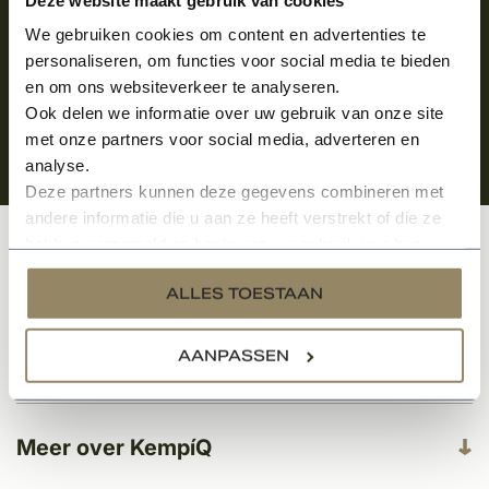
We gebruiken cookies om content en advertenties te
personaliseren, om functies voor social media te bieden
en om ons websiteverkeer te analyseren.
Ook delen we informatie over uw gebruik van onze site
met onze partners voor social media, adverteren en
analyse.
Deze partners kunnen deze gegevens combineren met
andere informatie die u aan ze heeft verstrekt of die ze
hebben verzameld op basis van uw gebruik van hun
Klantenservice
services.
ALLES TOESTAAN
AANPASSEN
Categorieën
Meer over KempíQ