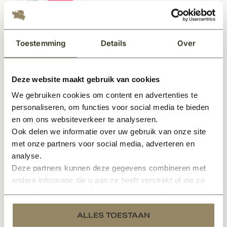
Toestemming
Details
Over
Klantenservice
Deze website maakt gebruik van cookies
Contact
We gebruiken cookies om content en advertenties te
personaliseren, om functies voor social media te bieden
Verzenden
en om ons websiteverkeer te analyseren.
Retourneren
Ook delen we informatie over uw gebruik van onze site
met onze partners voor social media, adverteren en
Betaalmethoden
analyse.
Algemene voorwaarden
Deze partners kunnen deze gegevens combineren met
andere informatie die u aan ze heeft verstrekt of die ze
Kempisch Bouwen - Architecten
hebben verzameld op basis van uw gebruik van hun
Privacy Policy en Cookies
services.
ALLES TOESTAAN
Disclaimer