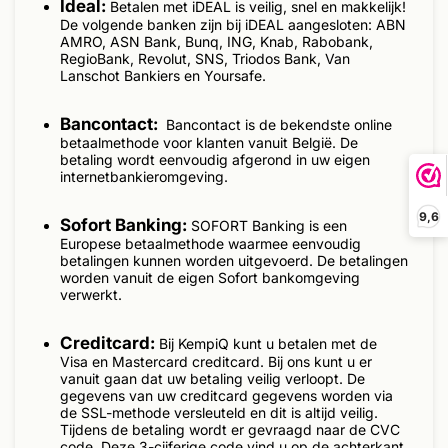
Ideal:
Betalen met iDEAL is veilig, snel en makkelijk!
De volgende banken zijn bij iDEAL aangesloten: ABN
AMRO, ASN Bank, Bunq, ING, Knab, Rabobank,
RegioBank, Revolut, SNS, Triodos Bank, Van
Lanschot Bankiers en Yoursafe.
Bancontact:
Bancontact is de bekendste online
betaalmethode voor klanten vanuit België. De
betaling wordt eenvoudig afgerond in uw eigen
internetbankieromgeving.
9,6
Sofort Banking:
SOFORT Banking is een
Europese betaalmethode waarmee eenvoudig
betalingen kunnen worden uitgevoerd. De betalingen
worden vanuit de eigen Sofort bankomgeving
verwerkt.
Creditcard:
Bij KempiQ kunt u betalen met de
Visa en Mastercard creditcard. Bij ons kunt u er
vanuit gaan dat uw betaling veilig verloopt. De
gegevens van uw creditcard gegevens worden via
de SSL-methode versleuteld en dit is altijd veilig.
Tijdens de betaling wordt er gevraagd naar de CVC
code. Deze 3-cijferige code vind u op de achterkant